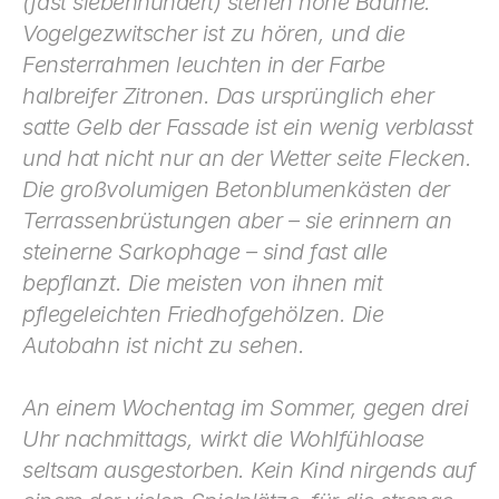
(fast sieben­hundert) stehen hohe Bäume. 
Vogelgezwitscher ist zu hören, und die 
Fensterrahmen leuchten in der Farbe 
halbreifer Zi­tronen. Das ursprünglich eher 
satte Gelb der Fassade ist ein wenig verblasst 
und hat nicht nur an der Wetter seite Flecken. 
Die großvolumigen Betonblumenkästen der 
Terrassenbrüs­tungen aber – sie erinnern an 
steinerne Sarkophage – sind fast alle 
bepflanzt. Die meisten von ihnen mit 
pflegeleichten Friedhofgehölzen. Die 
Autobahn ist nicht zu sehen.
An einem Wochentag im Sommer, gegen drei 
Uhr nach­mittags, wirkt die Wohlfühloase 
seltsam ausgestorben. Kein Kind nirgends auf 