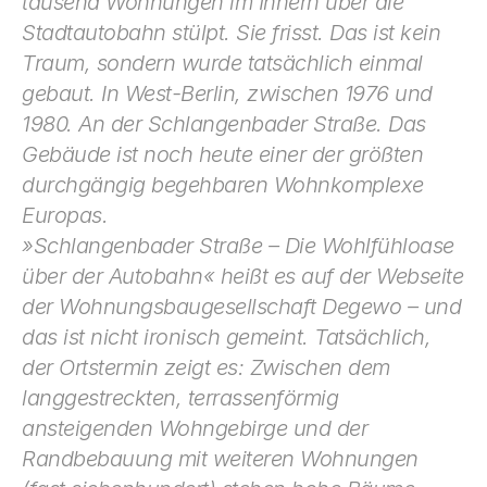
tausend Wohnungen im Innern über die 
Stadtautobahn stülpt. Sie frisst. Das ist kein 
Traum, son­dern wurde tatsächlich einmal 
gebaut. In West-Berlin, zwi­schen 1976 und 
1980. An der Schlangenbader Straße. Das 
Gebäude ist noch heute einer der größten 
durchgängig be­gehbaren Wohnkomplexe 
Europas.
»Schlangenbader Straße – Die Wohlfühloase 
über der Autobahn« heißt es auf der Webseite 
der Wohnungsbauge­sellschaft Degewo – und 
das ist nicht ironisch gemeint. Tat­sächlich, 
der Ortstermin zeigt es: Zwischen dem 
langge­streckten, terrassenförmig 
ansteigenden Wohngebirge und der 
Randbebauung mit weiteren Wohnungen 