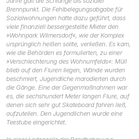
Jahre galt die Schlange als sozialer 
Brennpunkt. Die Fehlbelegungsabgabe für 
Sozial­wohnungen hatte dazu geführt, dass 
viele finanziell besser­gestellte Mieter den 
»Wohnpark Wilmersdorf«, wie der Komplex 
ursprünglich heißen sollte, verließen. Es kam, 
wie die Behörden es formulierten, zu einer 
»Verschlechterung des Wohnumfelds«: Müll 
blieb auf den Fluren liegen, Wände wurden 
beschmiert, Jugendliche marodierten durch 
die Gänge. Eine der Gegenmaßnahmen war 
es, die sechs­hundert Meter langen Flure, auf 
denen sich sehr gut Skate­board fahren ließ, 
aufzuteilen. Den Jugendlichen wurde eine 
Teestube eingerichtet.