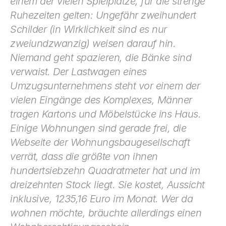
einem der vielen Spielplätze, für die strenge 
Ruhezeiten gelten: Ungefähr zweihundert 
Schilder (in Wirklichkeit sind es nur 
zweiundzwanzig) weisen da­rauf hin. 
Niemand geht spazieren, die Bänke sind 
verwaist. Der Lastwagen eines 
Umzugsunternehmens steht vor einem der 
vielen Eingänge des Komplexes, Männer 
tragen Kartons und Möbelstücke ins Haus. 
Einige Wohnungen sind gerade frei, die 
Webseite der Wohnungsbaugesellschaft 
verrät, dass die größte von ihnen 
hundertsiebzehn Quadrat­meter hat und im 
dreizehnten Stock liegt. Sie kostet, Aus­sicht 
inklusive, 1235,16 Euro im Monat. Wer da 
wohnen möchte, bräuchte allerdings einen 