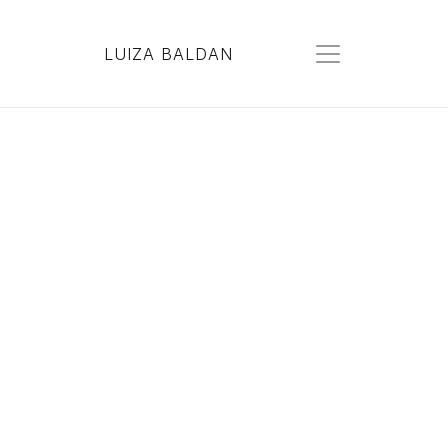
LUIZA BALDAN
project in residency
Grant
Award