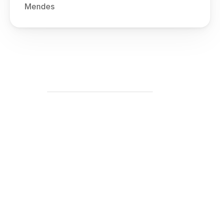
Mendes 
Projetos 
Projects
Outros trabalhos 
Other works
Textos 
Texts
Bio
cv
Email
Instagram
Soundcloud
Vimeo
NowHere